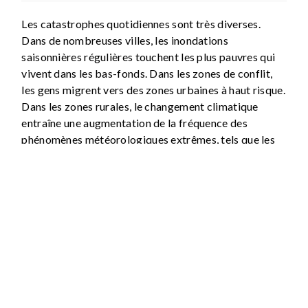
Les catastrophes quotidiennes sont très diverses.
Dans de nombreuses villes, les inondations
saisonnières régulières touchent les plus pauvres qui
vivent dans les bas-fonds. Dans les zones de conflit,
les gens migrent vers des zones urbaines à haut risque.
Dans les zones rurales, le changement climatique
entraîne une augmentation de la fréquence des
phénomènes météorologiques extrêmes, tels que les
fortes pluies et les sécheresses, qui entraînent des
coulées de boue ou une aggravation de la sécheresse
et de la famine. La réduction des risques de
catastrophe, la réponse aux catastrophes et le
rétablissement après une catastrophe permettent au
développement d’être durable face à ces nombreux
défis.
LES PLATEFORMES NATIONALES