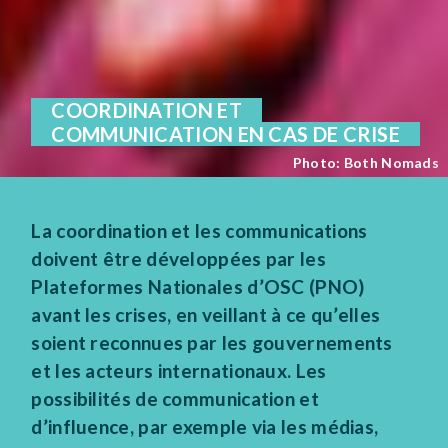
COORDINATION ET
COMMUNICATION EN CAS DE CRISE
Photo: Both Nomads
La coordination et les communications
doivent être développées par les
Plateformes Nationales d’OSC (PNO)
avant les crises, en veillant à ce qu’elles
soient reconnues par les gouvernements
et les acteurs internationaux. Les
possibilités de communication et
d’influence, par exemple via les médias,