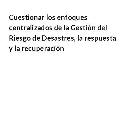
Cuestionar los enfoques
centralizados de la Gestión del
Riesgo de Desastres, la respuesta
y la recuperación
Ambas organizaciones consideran que el gobierno
tiende a adoptar métodos centralizados en respuesta
a los desastres. También hay una tendencia a centrarse
en un tema dominante, el cual en Colombia es la paz.
Por estas razones, las necesidades locales son poco
comprendidas por el gobierno y por las plataformas.
Las plataformas tienen que presentar las
preocupaciones y necesidades locales ante el
gobierno. Los miembros de las OSC locales